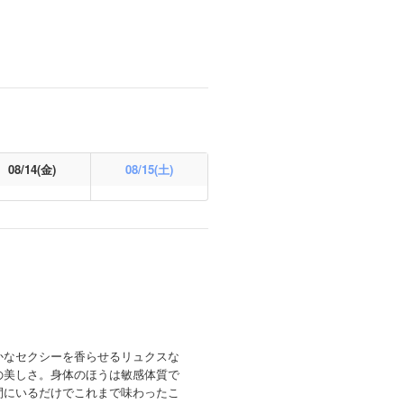
08/14(金)
08/15(土)
かなセクシーを香らせるリュクスな
の美しさ。身体のほうは敏感体質で
間にいるだけでこれまで味わったこ