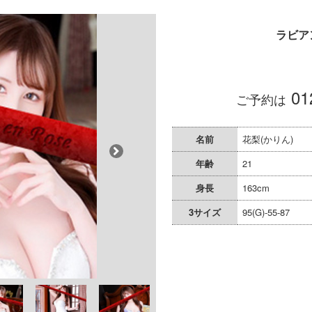
ラビア
01
ご予約は
名前
花梨(かりん)
年齢
21
身長
163cm
3サイズ
95(G)-55-87