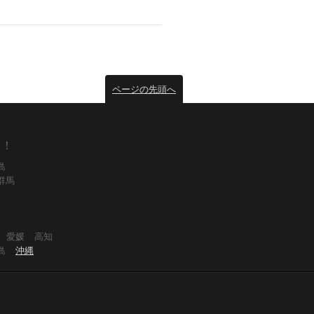
ページの先頭へ
！！
島
群馬
愛媛
高知
島
沖縄