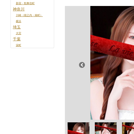
新宿・歌舞伎町
神奈川
川崎（堀之内・南町）
横浜
埼玉
大宮
千葉
栄町