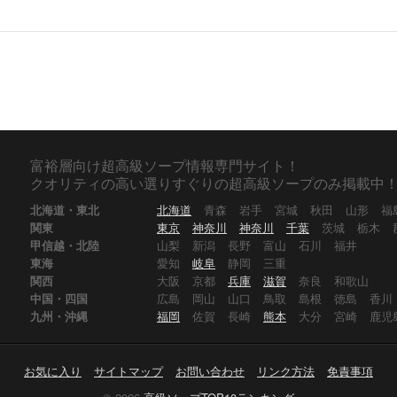
富裕層向け超高級ソープ情報専門サイト！
クオリティの高い選りすぐりの超高級ソープのみ掲載中
北海道・東北
北海道
青森
岩手
宮城
秋田
山形
福
関東
東京
神奈川
神奈川
千葉
茨城
栃木
甲信越・北陸
山梨
新潟
長野
富山
石川
福井
東海
愛知
岐阜
静岡
三重
関西
大阪
京都
兵庫
滋賀
奈良
和歌山
中国・四国
広島
岡山
山口
鳥取
島根
徳島
香川
九州・沖縄
福岡
佐賀
長崎
熊本
大分
宮崎
鹿児
お気に入り
サイトマップ
お問い合わせ
リンク方法
免責事項