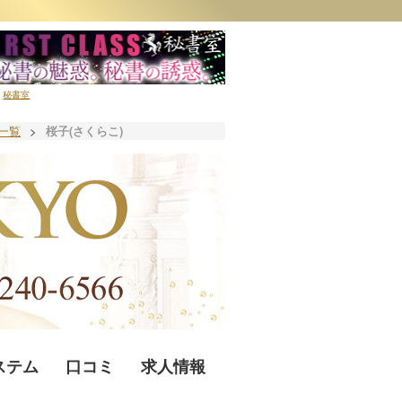
秘書室
一覧
>
桜子(さくらこ)
ステム
口コミ
求人情報