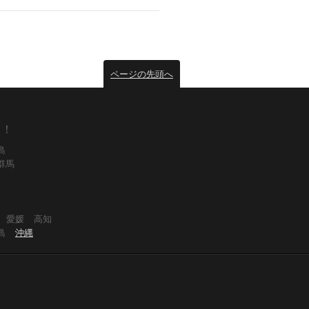
ページの先頭へ
！！
島
群馬
愛媛
高知
島
沖縄