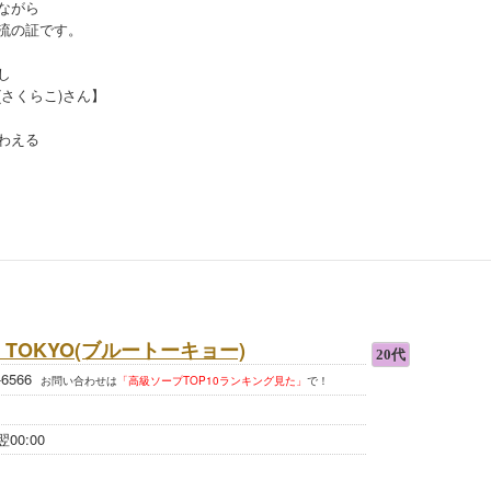
ながら
流の証です。
し
さくらこ)さん】
わえる
E TOKYO(ブルートーキョー)
0-6566
お問い合わせは
「高級ソープTOP10ランキング見た」
で！
翌00:00