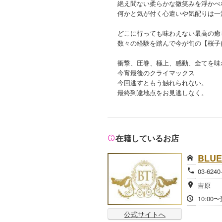
絶え間ない柔らかな微笑みを浮かべ
何かと気が付く心遣いや気配りは一
どこに行っても味わえない最高の癒
数々の経験を踏んで今が旬の【桜子(
衝撃、圧巻、極上、感動、全てを味
今宵最後のクライマックス
今回逃すともう触れられない。
最終到達地点をお見逃しなく。
在籍しているお店
BLU
03-624
吉原
10:00〜
公式サイトへ