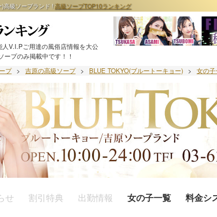
ー)高級ソープランド !
高級ソープTOP10ランキング
人V.I.Pご用達の風俗店情報を大公
ソープのみ掲載中です！！
ープ
>
吉原の高級ソープ
>
BLUE TOKYO(ブルートーキョー)
>
女の子
らせ
割引特典
出勤情報
女の子一覧
料金シ