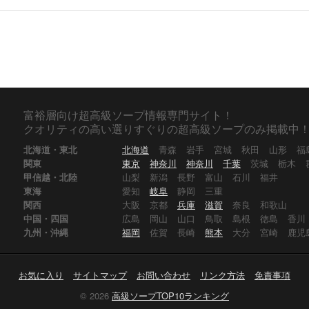
富裕層向け超高級ソープ情報専門サイト！
クオリティの高い選りすぐりの超高級ソープのみ掲載中
北海道・東北
北海道
青森
岩手
宮城
秋田
山形
福
関東
東京
神奈川
神奈川
千葉
茨城
栃木
甲信越・北陸
山梨
新潟
長野
富山
石川
福井
東海
愛知
岐阜
静岡
三重
関西
大阪
京都
兵庫
滋賀
奈良
和歌山
中国・四国
広島
岡山
山口
鳥取
島根
徳島
香川
九州・沖縄
福岡
佐賀
長崎
熊本
大分
宮崎
鹿児
お気に入り
サイトマップ
お問い合わせ
リンク方法
免責事項
© 2026
高級ソープTOP10ランキング