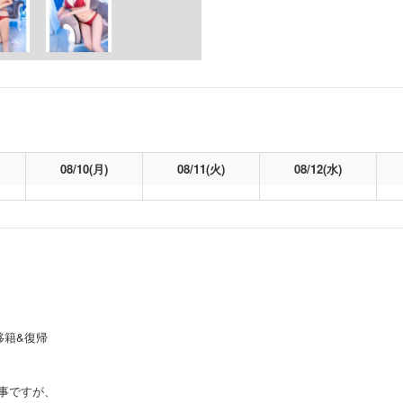
08/10(月)
08/11(火)
08/12(水)
移籍&復帰
事ですが、