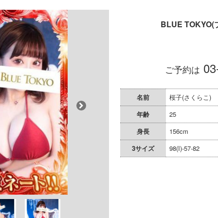
BLUE TOKY
03
ご予約は
名前
桜子(さくらこ)
年齢
25
身長
156cm
3サイズ
98(I)-57-82