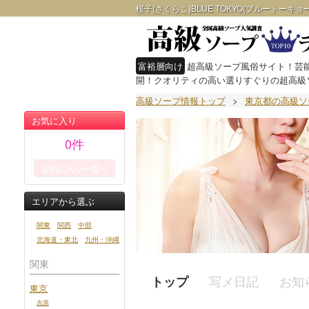
桜子(さくらこ)BLUE TOKYO(ブルートーキョ
富裕層向け
超高級ソープ風俗サイト！芸能
開！クオリティの高い選りすぐりの超高級
高級ソープ情報トップ
>
東京都の高級ソ
お気に入り
0
件
お気に入り一覧へ
エリアから選ぶ
関東
関西
中部
北海道・東北
九州・沖縄
関東
写メ日記
お知
トップ
東京
吉原