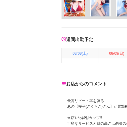
週間出勤予定
08/08(土)
08/09(日)
お店からのコメント
最高リピート率を誇る
あの【桜子(さくらこ)さん】が電撃
当店1の爆乳Iカップ!!
丁寧なサービスと質の高さは勿論の