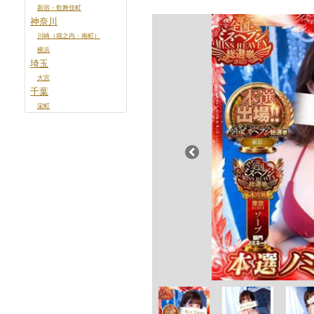
新宿・歌舞伎町
神奈川
川崎（堀之内・南町）
横浜
埼玉
大宮
千葉
栄町