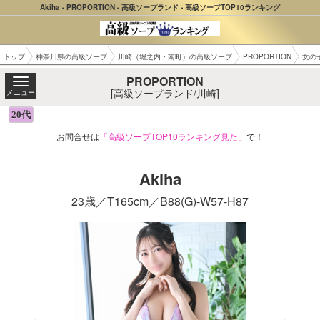
Akiha - PROPORTION - 高級ソープランド - 高級ソープTOP10ランキング
トップ
神奈川県の高級ソープ
川崎（堀之内・南町）の高級ソープ
PROPORTION
女の
PROPORTION
[高級ソープランド/川崎]
メニュー
お問合せは
「高級ソープTOP10ランキング見た」
で！
Akiha
23歳／T165cm／B88(G)-W57-H87