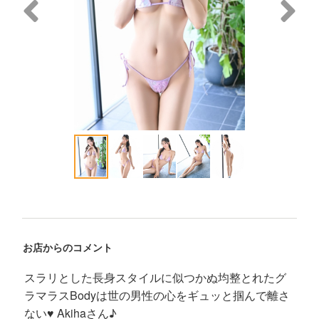
お店からのコメント
スラリとした長身スタイルに似つかぬ均整とれたグ
ラマラスBodyは世の男性の心をギュッと掴んで離さ
ない♥ Akihaさん♪