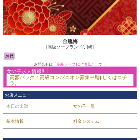
金瓶梅
[高級ソープランド/川崎]
お問合せは
「高級ソープTOP10見た」
で！
女の子求人情報!!
高額バック！高級コンパニオン募集中!!詳しくはコチ
ラ。
お店メニュー
本日の出勤
女の子一覧
基本情報
料金システム