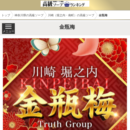
トップ
神奈川県の高級ソープ
川崎（堀之内・南町）の高級ソープ
金瓶梅
金瓶梅
メニュー