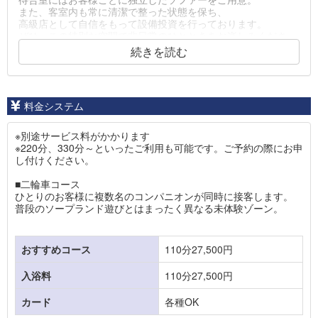
また、客室内も常に清潔で整った状態を保ち、
高級店として自信をもって設備投資を行っております。
ぜひ、この特別な空間で非日常のひとときをお楽しみくださ
い。
続きを読む
在籍する女性も、高級店ならではの厳しい基準のもと、
全国から選び抜かれた美女のみを採用。
おしとやかさとグラマラスな魅力を併せ持つ女性たちが、
料金システム
艶やかなチャイナドレス姿でお出迎えいたします。
その瞬間、まるで中国皇帝になったかのような気分を
味わっていただけるはずです。
※別途サービス料がかかります
※220分、330分～といったご利用も可能です。ご予約の際にお申
これまでにない、極上の体験をぜひご堪能ください。
し付けください。
なお、お車でご来店のお客様には
■二輪車コース
敷地内駐車場も完備しております。
ひとりのお客様に複数名のコンパニオンが同時に接客します。
ご利用の際は、お気軽にお申し付けくださいませ。
普段のソープランド遊びとはまったく異なる未体験ゾーン。
おすすめコース
110分27,500円
入浴料
110分27,500円
カード
各種OK