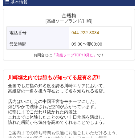
基本情報
金瓶梅
[高級ソープランド/川崎]
電話番号
044-222-8034
営業時間
09:00〜翌00:00
お問合せは
「高級ソープTOP10見た」
で！
川崎堀之内では誰もが知ってる超有名店!!
全国でも屈指の知名度を誇る川崎エリアにおいて、
高級店の一角を担う存在として名を知られる名店。
店内はいにしえの中国王宮をモチーフにした、
煌びやかで洗練された空間が広がっています。
細部にまでこだわり抜かれた内装は、
これまでに体験したことのない非日常感を演出し、
訪れた瞬間から気分を高めてくれることでしょう。
ご案内までの待ち時間も快適にお過ごしいただけるよう、
待合室にはお客様ごとに独立したソファーをご用意。