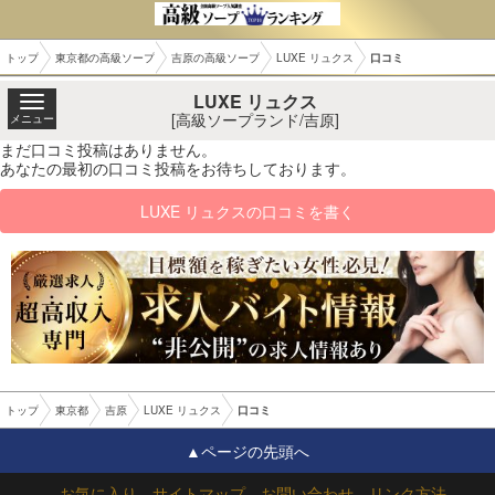
トップ
東京都の高級ソープ
吉原の高級ソープ
LUXE リュクス
口コミ
LUXE リュクス
[高級ソープランド/吉原]
メニュー
まだ口コミ投稿はありません。
あなたの最初の口コミ投稿をお待ちしております。
LUXE リュクスの口コミを書く
トップ
東京都
吉原
LUXE リュクス
口コミ
▲ページの先頭へ
お気に入り
サイトマップ
お問い合わせ
リンク方法