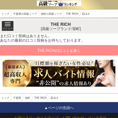
トップ
千葉県の高級ソープ
栄町の高級ソープ
THE RICH
口コミ
THE RICH
[高級ソープランド/栄町]
メニュー
まだ口コミ投稿はありません。
あなたの最初の口コミ投稿をお待ちしております。
THE RICHの口コミを書く
トップ
千葉県
栄町
THE RICH
口コミ
▲ページの先頭へ
お気に入り
サイトマップ
お問い合わせ
リンク方法