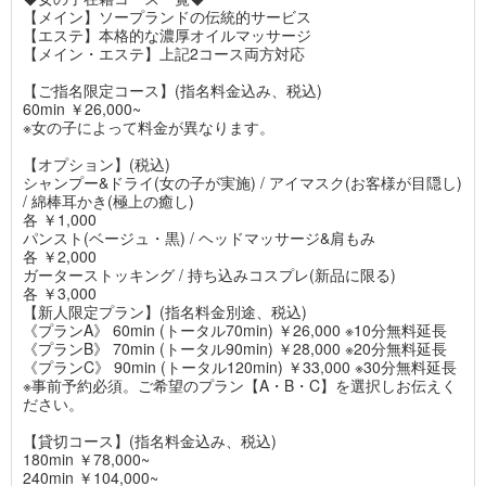
【メイン】ソープランドの伝統的サービス
【エステ】本格的な濃厚オイルマッサージ
【メイン・エステ】上記2コース両方対応
【ご指名限定コース】(指名料金込み、税込)
60min ￥26,000~
※女の子によって料金が異なります。
【オプション】(税込)
シャンプー&ドライ(女の子が実施) / アイマスク(お客様が目隠し)
/ 綿棒耳かき(極上の癒し)
各 ￥1,000
パンスト(ベージュ・黒) / ヘッドマッサージ&肩もみ
各 ￥2,000
ガーターストッキング / 持ち込みコスプレ(新品に限る)
各 ￥3,000
【新人限定プラン】(指名料金別途、税込)
《プランA》 60min (トータル70min) ￥26,000 ※10分無料延長
《プランB》 70min (トータル90min) ￥28,000 ※20分無料延長
《プランC》 90min (トータル120min) ￥33,000 ※30分無料延長
※事前予約必須。ご希望のプラン【A・B・C】を選択しお伝えく
ださい。
【貸切コース】(指名料金込み、税込)
180min ￥78,000~
240min ￥104,000~