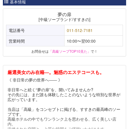
基本情報
夢の扉
[中級ソープランド/すすきの]
電話番号
011-512-7181
営業時間
10:00〜翌00:00
お問合せは
「高級ソープTOP10見た」
で！
厳選美女のみ在籍―。魅惑のエステコースも。
《 非日常の夢の世界へ―― 》
非日常へと続く“夢の扉”を、開いてみませんか?
その先には、まだ誰も体験したことのないような特別な世界が
広がっています。
当店は「高級」をコンセプトに掲げる、すすきの最高峰のソー
プです。
高級ホテルの中でもワンランク上を思わせる、広く美しい店
内。
洗練された空間と、上質な時間をご堪能いただけます。