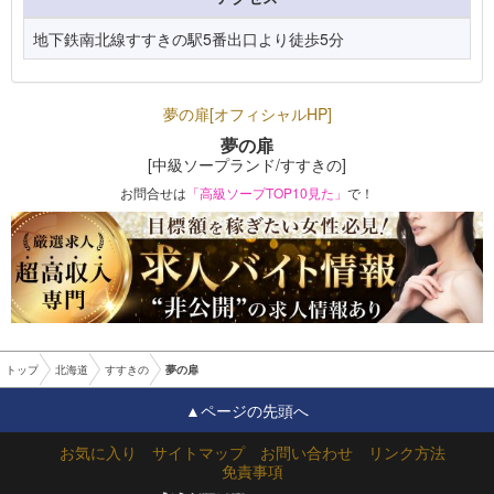
地下鉄南北線すすきの駅5番出口より徒歩5分
夢の扉[オフィシャルHP]
夢の扉
[中級ソープランド/すすきの]
お問合せは
「高級ソープTOP10見た」
で！
トップ
北海道
すすきの
夢の扉
▲ページの先頭へ
お気に入り
サイトマップ
お問い合わせ
リンク方法
免責事項