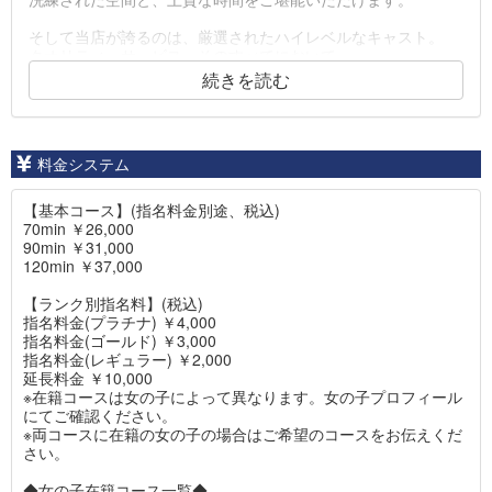
そして当店が誇るのは、厳選されたハイレベルなキャスト。
クオリティ、サービス、そのすべてにおいて――
すすきの最高峰にふさわしい満足をご提供いたします。
続きを読む
すべてのお客様に「また利用したい」と感じていただけるよう
な、
至福のひとときをお届けいたします。
料金システム
【基本コース】(指名料金別途、税込)
70min ￥26,000
90min ￥31,000
120min ￥37,000
【ランク別指名料】(税込)
指名料金(プラチナ) ￥4,000
指名料金(ゴールド) ￥3,000
指名料金(レギュラー) ￥2,000
延長料金 ￥10,000
※在籍コースは女の子によって異なります。女の子プロフィール
にてご確認ください。
※両コースに在籍の女の子の場合はご希望のコースをお伝えくだ
さい。
◆女の子在籍コース一覧◆