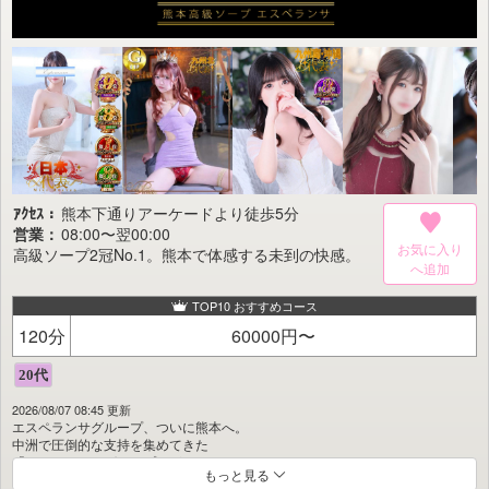
――そんな想いを抱く方にこそ、ぜひ訪れていただきたい一軒です。
ｱｸｾｽ：
熊本下通りアーケードより徒歩5分
営業：
08:00〜翌00:00
お気に入り
高級ソープ2冠No.1。熊本で体感する未到の快感。
TOP10 おすすめコース
120分
60000円〜
2026/08/07 08:45 更新
エスペランサグループ、ついに熊本へ。
中洲で圧倒的な支持を集めてきた
「エスペランサグループ」が、
もっと見る
長年培った実績とノウハウを惜しみなく注ぎ込み誕生した