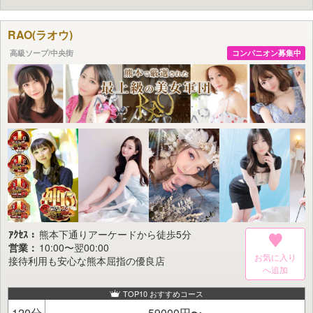
提供いたします。
店内には豪華な調度品を取り揃え、ラグジュアリーな空間を演出。
RAO(ラオウ)
ハイクラスなお客様にふさわしい舞台で非日常の時間をお楽しみいただけま
す。
高級ソープ/中央街
コンパニオン募集中
さらに「皇帝別館」のキャストによる期間限定出勤も実施。
ここでしか出会えない特別な時間をぜひお見逃しなく。
すべてはお客様が過ごす一瞬一瞬を限りなく最上の時間にするために。
これからも「NEO-皇帝別館」はよりご満足いただける最高の空間とおもてなし
をお約束いたします。
ｱｸｾｽ：
熊本下通りアーケードから徒歩5分
営業：
10:00〜翌00:00
お気に入り
接待利用も安心な熊本屈指の優良店
TOP10 おすすめコース
120分
59000円〜