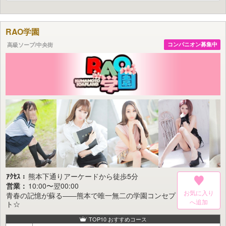
「エスペランサ熊本」。
そして現在、
シティヘブン【熊本】高級ソープ(お店)ランキング第1位
RAO学園
[25.12/26〜26.1/1 集計]
という栄誉をいただいております。
高級ソープ/中央街
コンパニオン募集中
この評価こそが、お客様から寄せられた確かな信頼と満足の証です。
なぜ、私たちは選ばれ続けているのか。
理由はただ一つ――
「お客様一人ひとりの望みに、確実に応えること」を
徹底して追求しているからです。
接客、ルックス、スタイル、サービス。
そのすべてに一切の妥協はありません。
風俗の楽しみ方は人それぞれ異なるからこそ、
何を求められているのかに真摯に向き合い、
期待を超える体験を提供することを使命としています。
「エスペランサ熊本」は、決して安価なお店ではありません。
しかし、これまでに感じたことのない快感と、
心の奥に深く残る余韻をお届けできると確信しております。
ｱｸｾｽ：
熊本下通りアーケードから徒歩5分
営業：
10:00〜翌00:00
熊本で、本物の満足を求めるなら。
お気に入り
青春の記憶が蘇る――熊本で唯一無二の学園コンセプ
ランキング1位の実力を、ぜひ一度ご体感ください。
ト☆
TOP10 おすすめコース