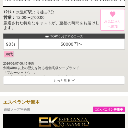
ｱｸｾｽ：
水道町駅より徒歩7分
営業：
12:00〜翌00:00
お気に入り
厳選された特別なキャストが、至福の時間をお届けし
ます。
TOP10 おすすめコース
90分
50000円〜
2026/08/07 08:45 更新
創業40年以上の歴史を誇る老舗高級ソープランド
「ブルーシャトウ」。
その名は、日本でもトップクラスの知名度を誇ります。
もっと見る
長年にわたり“サービスの本質”を追求し続けた結果、
同店独自のスタイルとして確立されたのが、
『熊本流』と称される最高級のおもてなし。
エスペランサ熊本
磨き抜かれたサービスと、非日常を演出する上質な空間が織りなす時間は、
まるで「天国」と表現されるほど格別で、
高級ソープ/中央街
コンパニオン募集中
心身ともに深い満足感を得られると評判です。
「日常に物足りなさを感じている」
「厳選された熊本美女に、心から癒やされたい」