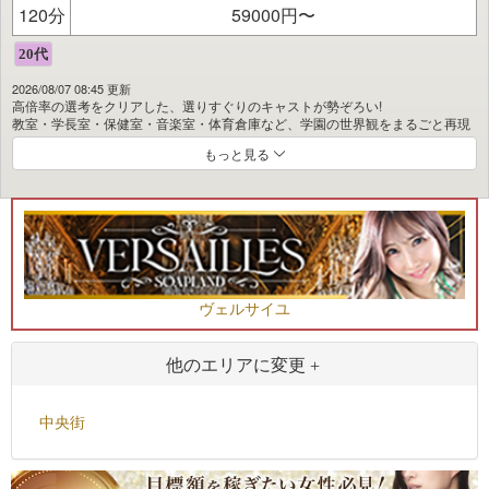
120分
59000円〜
2026/08/07 08:45 更新
高倍率の選考をクリアした、選りすぐりのキャストが勢ぞろい!
教室・学長室・保健室・音楽室・体育倉庫など、学園の世界観をまるごと再現
♪
もっと見る
ご来店時のヒアリングをもとに、お好みの“大人向け設定”で思いきり楽しめま
す☆
新メンバーも続々と登場予定!
最新情報は随時更新中なので、ぜひ当学園のHPをチェックしてくださいね♪
ヴェルサイユ
他のエリアに変更
中央街