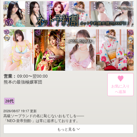
営業：
09:00〜翌00:00
熊本の最強極嬢軍団
お気に入り
2026/08/07 19:17 更新
高級ソープランドの名に恥じないおもてしを――
「NEO-皇帝別館-」は常に追求しております。
もっと見る
貴方をお迎えするのは厳選に厳選を重ねた、気品あふれる美女たち。
きめ細やかな所作と心を込めた接客で紳士様にふさわしい優雅なひとときをご