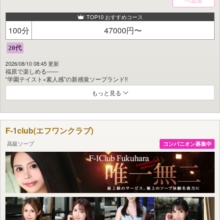
気分に合わせて、アナタだけの遊び方ができるのも魅力です。
TOP10 おすすめコース
恋人気分で甘く過ごすもよし、
責めて責められて妄想全開で楽しむもよし――
100分
47000円〜
ムスコの限界、MAXまで。
これはまさに、男なら誰もが狂喜する“校則”。
2026/08/10 08:45 更新
福原唯一の『新感覚学園ソープ』、開校です。
福原で楽しめる――
“学園テイスト×素人感”の新感覚ソープランド!!
もっと見る
選りすぐりの本気でかわいい女の子たちが揃い、
オトコ心をくすぐる距離感と空気感で、
あなたの理想を叶える**“最&高”のひと時**をご提供します!!!
学生時代、誰もが一度は妄想したことがあるはず…!
F-1club(エフワンクラブ)
『放課後、誰もいない空間で2人きり…』
高級ソープ
コンパニオン募集中
『思わず目を奪われるブルマ姿に…』
『真面目そうなのに、ふとした瞬間に色気が漏れるあの子と…』
『スクール水着で際立つ曲線美に、ドキッとして…』
そして大人になった今でも――
『通勤中、電車で目を引く“あの子”みたいな存在と…』
『思わず視線を奪われるミニスカ姿の女の子と…』