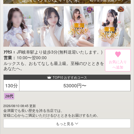
ｱｸｾｽ：
JR岐阜駅より徒歩3分(無料送迎いたします。)
営業：
10:00〜翌00:00
お気に入り
ルックスも、おもてなしも最上級。至極のひとときを
あなたへ。
TOP10 おすすめコース
130分
53000円〜
2026/08/10 08:45 更新
金津園でも長い歴史を誇る当店では、
皆様に心からご満足いただけるひとときをお届けするため、
エレガンスを纏った容姿端麗な美女のみを厳選しております。
もっと見る
洗練されたスタイリッシュな店内空間は、