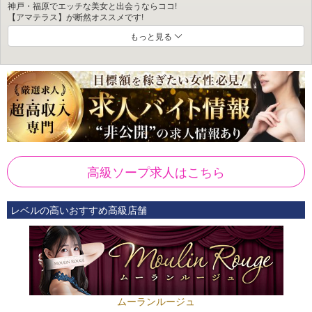
神戸・福原でエッチな美女と出会うならココ!
【アマテラス】が断然オススメです!
もっと見る
知る人ぞ知る人気ソープランド【アマテラス】には、
ハイレベルなキャストが多数在籍。
在籍女性の美しさはもちろんのこと、
マナーや心配りといった“内面の魅力”まで徹底的にこだわり、
厳選された極上美女だけを揃えております♪
文句なしの最高級クオリティで、
きっとご満足いただけるはずです。
数ある神戸ソープの中でも、
【アマテラス】は群を抜いている――
高級ソープ求人はこちら
そう自負しております。
さらにヘブンネットページでは、
写メ日記・動画・新人情報など、様々なコンテンツを随時更新!
レベルの高いおすすめ高級店舗
限定イベントや限定写メ日記といった“レア情報”も配信しておりますので、
ぜひチェックしてみてください☆
割引イベントや季節にちなんだコスプレ(クリスマス等)も実施しており、
お得に楽しめるのも嬉しいポイント♪
質の高いソープをお探しなら、
ぜひ【アマテラス】をお選びください。
ムーランルージュ