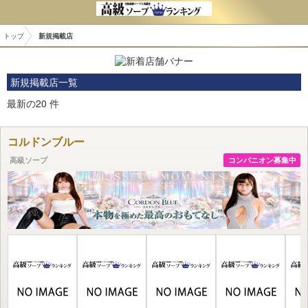
トップ
>
新規掲載店
新規掲載店一覧
最新の
20
件
コルドンブルー
高級ソープ
コンパニオン募集中