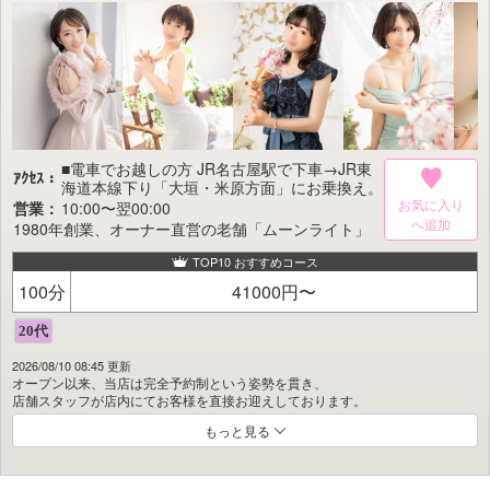
忘れかけていた「愛される悦び」と「癒やされる幸福感」を呼び覚ます。
どうぞ、ごゆっくりご堪能くださいませ。
■電車でお越しの方 JR名古屋駅で下車→JR東
ｱｸｾｽ：
海道本線下り「大垣・米原方面」にお乗換え。
20分ほどで岐阜駅に到着です。 岐阜駅に着き
お気に入り
営業：
10:00〜翌00:00
ましたらお電話下さい。送迎車で駅までお迎え
1980年創業、オーナー直営の老舗「ムーンライト」
にあがります。
TOP10 おすすめコース
100分
41000円〜
2026/08/10 08:45 更新
オープン以来、当店は完全予約制という姿勢を貫き、
店舗スタッフが店内にてお客様を直接お迎えしております。
もっと見る
スポットライトとドライアイスが織りなす官能的な演出の中、
日常を離れた特別なひとときをご堪能ください。
私たちは「安心」と「納得」を常に大切にし、