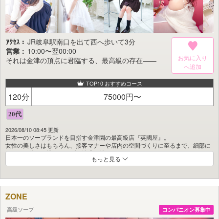
ｱｸｾｽ：
JR岐阜駅南口を出て西へ歩いて3分
営業：
10:00〜翌00:00
お気に入り
それは金津の頂点に君臨する、最高級の存在――
TOP10 おすすめコース
120分
75000円〜
2026/08/10 08:45 更新
日本一のソープランドを目指す金津園の最高級店『英國屋』。
女性の美しさはもちろん、接客マナーや店内の空間づくりに至るまで、細部に
こだわり抜き、常にトップを追求し続けています。
もっと見る
日本各地から多くのリピーター様が訪れる“夢のようなひととき”。
自慢のキャストたちと過ごす、優雅で贅沢な時間を心ゆくまでご堪能くださ
い。
ZONE
ぜひ一度、英國屋へお越しくださいませ。
高級ソープ
コンパニオン募集中
英國屋