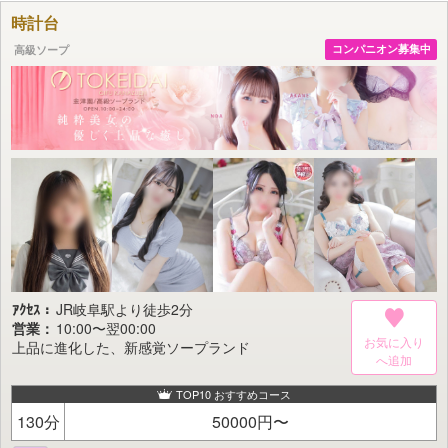
これからもお客様に癒しとくつろぎの時間をご提供してまいります。
時計台
今後とも末永くご愛顧賜りますよう、よろしくお願い申し上げます。
高級ソープ
コンパニオン募集中
ｱｸｾｽ：
JR岐阜駅より徒歩2分
営業：
10:00〜翌00:00
お気に入り
上品に進化した、新感覚ソープランド
TOP10 おすすめコース
130分
50000円〜