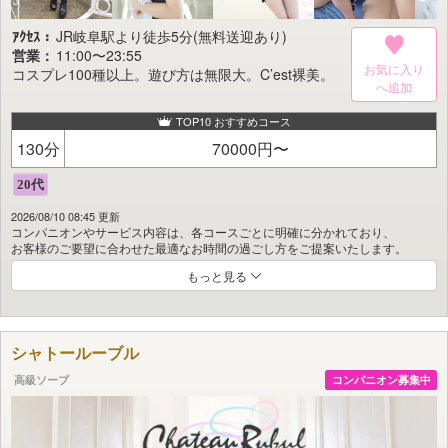
本物を求めるお客様にこそ、
ｱｸｾｽ：
JR岐阜駅より徒歩5分(無料送迎あり)
『Juliet』が到達した美の頂点をご体感いただきたい。
営業：
11:00〜23:55
お気に入り
コスプレ100種以上。遊び方は無限大。C’est裸美。
TOP10 おすすめコース
130分
70000円〜
2026/08/10 08:45 更新
コンパニオンやサービス内容は、各コースごとに明確に分かれており、
お客様のご要望に合わせた最適なお時間の過ごし方をご提案いたします。
もっと見る
ソープ未経験の方から、
初々しさが魅力の女性、他店で人気を博したキャストの移籍まで、
魅力あふれる女性が続々と在籍中。
可愛らしいタイプから洗練されたモデル系まで、
シャトールーブル
幅広い個性を持つ泡姫が多数揃っております。
高級ソープ
コンパニオン募集中
コスプレは金津園でも最多クラス。
その数は100種類以上を誇り、
定番のセーラー服・ナース・OLから、有名アニメキャラクターの衣装まで多彩
にご用意。