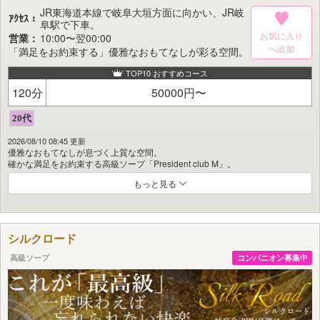
JR東海道本線で岐阜大垣方面に向かい、JR岐
ｱｸｾｽ：
阜駅で下車。
お気に入り
営業：
10:00〜翌00:00
「満足をお約束する」優雅なおもてなしが彩る空間。
TOP10 おすすめコース
120分
50000円〜
2026/08/10 08:45 更新
優雅なおもてなしが息づく上質な空間。
確かな満足をお約束する高級ソープ「President club M」。
もっと見る
美しさ、品格、そして確かな技術。
そのすべてを兼ね備えた、まさに高級店と呼ぶにふさわしい美女のみが在籍し
ております。
「M」では、女性の質と接客力を徹底的に追求。
シルクロード
お客様により深いご満足をお届けできるよう、日々研鑽を重ねています。
高級ソープ
コンパニオン募集中
President club Mは、
皆様を心よりおもてなしいたします。