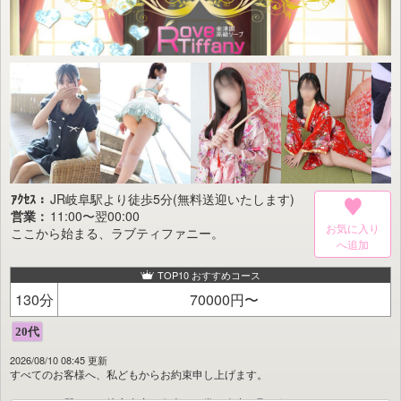
洗練された美空間で、
最高級の泡姫との贅沢なひとときを心ゆくまでご堪能ください。
JR岐阜駅までの送迎も承っております。
ご希望の際は、お気軽にお電話ください。
ｱｸｾｽ：
JR岐阜駅より徒歩5分(無料送迎いたします)
営業：
11:00〜翌00:00
お気に入り
ここから始まる、ラブティファニー。
TOP10 おすすめコース
130分
70000円〜
2026/08/10 08:45 更新
すべてのお客様へ、私どもからお約束申し上げます。