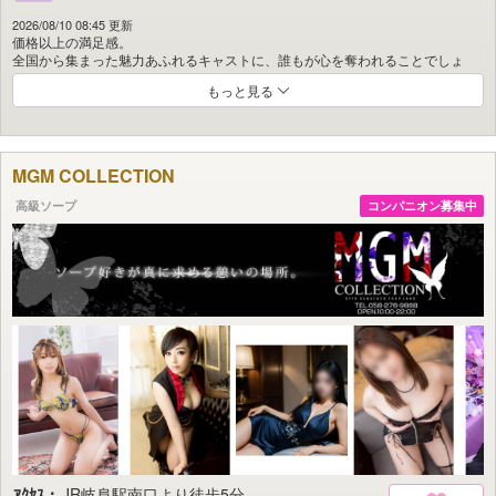
2026/08/10 08:45 更新
価格以上の満足感。
全国から集まった魅力あふれるキャストに、誰もが心を奪われることでしょ
う。
もっと見る
JR岐阜駅からほど近く、表通りに面した分かりやすい立地。
【岐阜駅から一番近いお店・表通り東角】
南口までお越しいただければ送迎も承ります。
MGM COLLECTION
地上5階建ての建物に、エレベーター完備。
さらに15台駐車可能な大型駐車場を備え、お車でのご来店も安心です。
高級ソープ
コンパニオン募集中
キャストは20歳前後の若い女性から、落ち着きある人妻・大人の女性まで幅広
く在籍。
お客様のお好みやスタイルに合わせてお選びいただけます。
清潔感と豪華さを兼ね備えた個室空間で、
価格以上の優越感と特別なひとときをご体感ください。
初めてご来店のお客様は【3日前】から、
一度でもご来店歴のあるお客様は【1週間前】からご予約可能です。
スタッフ一同、皆様のご来店を心よりお待ち申し上げております。
ｱｸｾｽ：
JR岐阜駅南口より徒歩5分