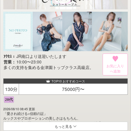
すべてのコスチュームは、使用後に必ずクリーニングを行っており、
常に清潔な状態でご利用いただけます。
コース内容、女の子のタイプ、コスプレまで――
お客様それぞれの多様なニーズに、柔軟にお応えいたします。
また、ご利用中にご不明点やお気付きの点がございましたら、
どうぞお気軽にスタッフまでお申し付けください。
これからも、
お客様の満足度向上を第一に、
信頼と価値を共有できる“win-win”なお店づくりを目指してまいります。
ｱｸｾｽ：
JR南口より送迎いたします
営業：
10:00〜23:00
お気に入り
多くの支持を集める金津園トップクラス高級店。
TOP10 おすすめコース
130分
75000円〜
2026/08/10 08:45 更新
「愛され続ける=信頼の証」
ルックスやプロポーションの美しさはもちろん、
性格や接客力に至るまで、細部にこだわったクオリティを追求。
もっと見る