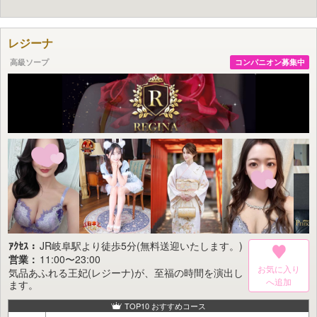
厳選されたルーブルガールズの中から、
きっと貴方だけの“特別な一人”が見つかります。
皆様の満足度200%を目指し、
レジーナ
当店ならではの心を尽くしたおもてなしをお約束します。
高級ソープ
コンパニオン募集中
ｱｸｾｽ：
JR岐阜駅より徒歩5分(無料送迎いたします。)
営業：
11:00〜23:00
お気に入り
気品あふれる王妃(レジーナ)が、至福の時間を演出し
ます。
TOP10 おすすめコース