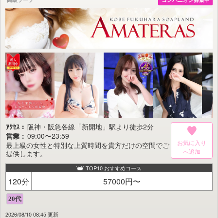
既存のサービスに留まることなく、
より充実したひとときをお届けするため、日々努力を重ね、
今までにない斬新なサービスも積極的に取り入れております。
業界に新しい風を吹き込む存在として、
【F-1 club】は進化を止めません。
■F-1 clubからのお約束■
1.キャスト一人ひとりが真心を込めた接客を徹底
2.スタッフの細部にこだわる心遣いと接客マナー
3.安心してご利用いただける、厳選されたキャストの質とレベル
4.最高のステイタスと居心地の良さを追求した空間づくり
5.お客様のご意見を大切にした店づくり
以上5カ条を、これまで以上に強化し実践してまいります。
ｱｸｾｽ：
阪神・阪急各線「新開地」駅より徒歩2分
営業：
09:00〜23:59
お気に入り
最上級の女性と特別な上質時間を貴方だけの空間でご
提供します。
TOP10 おすすめコース
120分
57000円〜
2026/08/10 08:45 更新