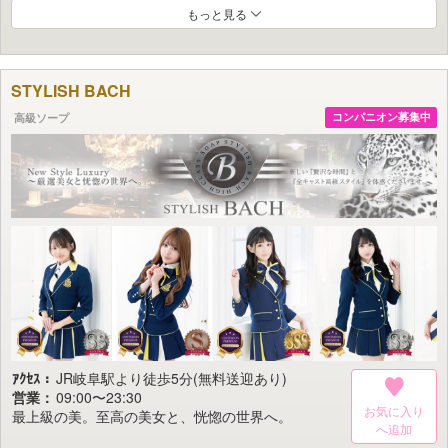
・レディの質および接客内容の向上に、常に全力で取り組みます。
もっと見る
お客様に尽くすことを喜びとし、仕事を通じて人としても成長できるよう、
日々研鑽を重ねてまいります。
・スタッフの接客マナーについても、妥協なく向上を図ります。
お客様とレディをつなぐ架け橋として、清潔さと誠実さを信条に、
STYLISH BACH
高級店にふさわしい品格ある対応を徹底いたします。
高級ソープ
コンパニオン募集中
一人ひとりが持てる最高のパフォーマンスを日々積み重ね、
「東海エリア最高峰」という目標へ、着実に歩みを進めていくこと。
それが私どもの総意であり、変わらぬ志です。
日頃よりお寄せいただくご愛顧への感謝とともに、
ここにその想いを表明いたします。
ｱｸｾｽ：
JR岐阜駅より徒歩5分(無料送迎あり)
営業：
09:00〜23:30
お気に入り
最上級の美。至高の美女と、恍惚の世界へ。