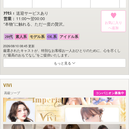
ｱｸｾｽ：
送迎サービスあり
営業：
11:00〜翌00:00
お気に入り
“本物”に触れる、ただ一度の贅沢。
2026/08/10 08:45 更新
厳選されたキャストが、特別なお客様お一人おひとりのために、心を尽くし
た“最高のおもてなし”をご提供いたします。
もっと見る
𠮷原屈指の上質な空間で味わうのは、非日常と深い安らぎが溶け合うひとと
き。
贅を尽くしたサービスが、そのひとときをさらに格別な“至高の時間”へと昇華
させます。
ViVi
“本物”だけが持つ質感と余韻を、五感でじっくりと感じていただけることでし
ょう。
高級ソープ
コンパニオン募集中
今、コルドンブルーが皆様を“本物”の世界へとお連れいたします。