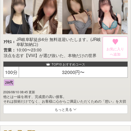
JR岐阜駅徒歩6分 無料送迎いたします。(JR岐
ｱｸｾｽ：
阜駅加納口)
お気に入り
営業：
10:00〜23:00
頂点を志す【ViVi】が選び抜いた、本物だけの世界
TOP10 おすすめコース
100分
32000円〜
2026/08/10 08:45 更新
他とは一線を画す、完成度の高い接客。
それは技術だけでなく、お客様に心からご満足いただくための「想い」を大切
にしているからこそ実現できる、徹底したハイグレードサービスです。
もっと見る
『ViVi』のキャストラインナップは、
ビジュアル・性格・笑顔、そのすべてにおいて高い水準を誇ります。
どのキャストをお選びいただいても、後悔のない時間をお過ごしいただけるで
しょう。