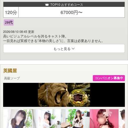
TOP10 おすすめコース
120分
67000円〜
2026/08/10 08:45 更新
高いビジュアルレベルを誇るキャスト陣。
一目見れば実感できる“本物の美しさ”に、言葉は必要ありません。
もっと見る
高級ソープでありながら、比較的ご利用いただきやすい価格設定。
洗練された美しい女性とともに、
心まで満たされる上質なひとときをお楽しみいただけます。
これまでにない、
英國屋
「贅沢」で「高級」な体験を、ぜひご体感ください。
高級ソープ
コンパニオン募集中