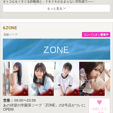
オトコ心をくすぐる距離感と、ドキドキが止まらない空気感で――
実現するのは、まさに“最&高”のひと時!!!
もっと見る
学生時代、誰もが一度は妄想したことがあるはず。
『放課後、誰もいない空間で2人きり…』
『思わず目が奪われるブルマ姿に…』
&ZONE
『真面目そうなのに、ふとした瞬間に色気が漏れるあの子と…』
『スクール水着で際立つ曲線美に、思考が停止して…』
高級ソープ
コンパニオン募集中
そして大人になった今でも――
『通勤中、電車で目を引く“あの子”みたいな存在と…』
『思わず視線を奪われる、挑発的なミニスカコーデのあの子と…』
やってみたくても、現実じゃなかなか叶えられない…。
そんな“背徳感”と“興奮”が詰まった妄想シチュエーションを、
当店なら合法的に、思いっきり楽しめます。
オリジナル衣装をまとった可愛い女の子たちに囲まれた瞬間、
理性なんて保てるはずもなく――
心も身体もとろけるまで、存分に酔いしれてください。
選べる衣装は、
制服/体操服/ブルマ/スクール水着 の全4種。
営業：
09:00〜23:59
あの待望の学園系ソープ「ZONE」の2号店がついに
制服のままイチャイチャしたり…
お気に入り
OPEN!
ブルマやスク水の“絶妙なライン”に煽られたり…