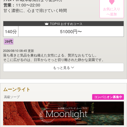
営業：
11:00〜22:00
お気に入り
甘く濃密に、心まで溶けていく時間
TOP10 おすすめコース
140分
51000円〜
2026/08/10 08:45 更新
落ち着きと気品を兼ね備えた女性による、贅沢なおもてなし。
そこに広がるのは、日常からそっと切り離された静かな楽園です。
もっと見る
扉を開けた瞬間、包み込まれるような優しさとぬくもりに触れ、
心も身体も、自然とほどけていくのを感じていただけるでしょう。
経験に裏打ちされた確かな技、
そして年下にはない包容力を湛えた、やわらかな微笑み。
ムーンライト
どこまでも丁寧で、深く、優しく、すべてを受け止める——
ここには、真の癒やしが息づいています。
高級ソープ
コンパニオン募集中
慌ただしい日々の中で積み重なった疲れや、
ふと感じる心の渇きを、静かに溶かすように。
ゆったりと流れる時間の中で、心からの安らぎをお届けします。
甘く濃密なひとときが、五感をやさしく満たし、