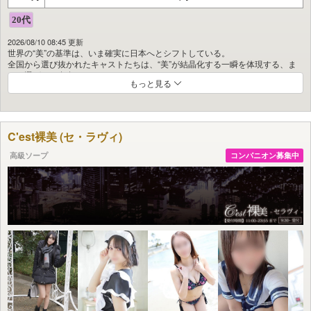
2026/08/10 08:45 更新
世界の“美”の基準は、いま確実に日本へとシフトしている。
全国から選び抜かれたキャストたちは、“美”が結晶化する一瞬を体現する、ま
さに選ばれし存在。
もっと見る
その一人ひとりが、『Juliet』というブランドを形づくるプリンセスです。
当店が描くのは、絶対的な「至福」と「刹那」が交差するエロスの晩餐会。
洗練された芸術性を纏うプリンセスたちが、この世に唯一無二の美を刻み込み
ます。
C'est裸美 (セ・ラヴィ)
『Juliet』のアルバムをめくれば、
高級ソープ
コンパニオン募集中
妄想を掻き立てるグラビアアイドル、
幻想的で清楚な令嬢、
幼さを残す美少女、
妖艶なショーモデル──
男性の理想を具現化した女性たちとの出会いが待っています。
女性の“心”と“美”を知り尽くした面接官が、
実際に目で見て、対話し、厳選に厳選を重ねる。
経験と実績に裏打ちされた確かな審美眼が、この「Julietブランド」を完成させ
ました。
ルックス、スタイル、品格、マナー。
さらに人格面まで含めたトータルバランスを追求し、
選び抜かれた美女たちは「絶対値の黄金美率」を体現します。