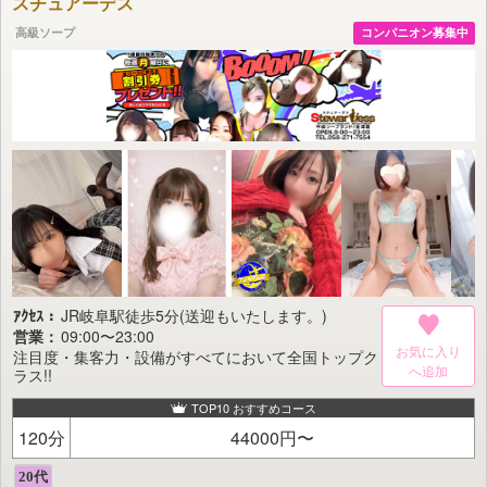
スチュアーデス
画一的なマニュアルに縛られない、
高級ソープ
コンパニオン募集中
一人ひとりの個性が生み出す心地よさ。
その違いこそが、『ViVi』ならではの魅力です。
そして、お客様ご自身の「楽しもうとする気持ち」が重なったとき、
その時間はより深く、より満ち足りたものへと変わります。
一度ご体感いただければ、その意味はきっとお分かりいただけるはず。
『ViVi』が自信を持っておすすめする、
洗練を極めたキャストたちと、至福のひとときをお過ごしください。
皆様のご来店を、心よりお待ちしております。
当店はこれからも、ビジュアル・性格・笑顔・サービス精神のすべてを追求し
続けてまいります。
ｱｸｾｽ：
JR岐阜駅徒歩5分(送迎もいたします。)
営業：
09:00〜23:00
お気に入り
注目度・集客力・設備がすべてにおいて全国トップク
ラス!!
TOP10 おすすめコース
120分
44000円〜