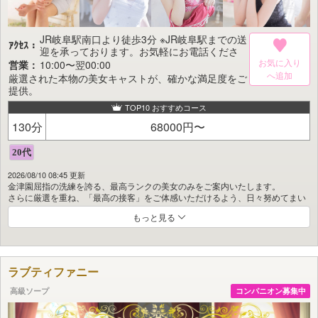
JR岐阜駅南口より徒歩3分 ※JR岐阜駅までの送
ｱｸｾｽ：
迎を承っております。お気軽にお電話くださ
い。
お気に入り
営業：
10:00〜翌00:00
厳選された本物の美女キャストが、確かな満足度をご
提供。
TOP10 おすすめコース
130分
68000円〜
2026/08/10 08:45 更新
金津園屈指の洗練を誇る、最高ランクの美女のみをご案内いたします。
さらに厳選を重ね、「最高の接客」をご体感いただけるよう、日々努めてまい
ります。
もっと見る
今後とも変わらぬご愛顧を、何卒よろしくお願い申し上げます。
お問い合わせはお気軽にどうぞ。
ご予約受付は当日朝9時より開始いたします。
ラブティファニー
【営業時間】
高級ソープ
コンパニオン募集中
10:00～24:00