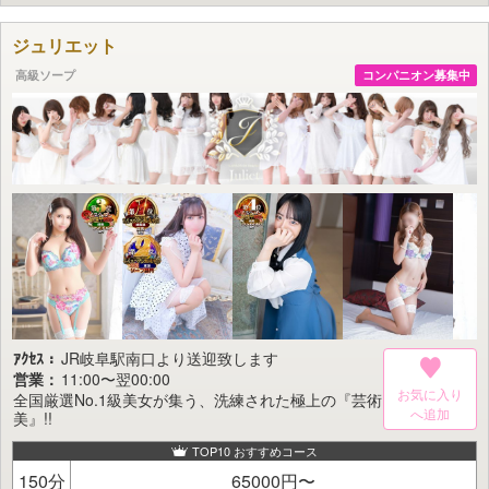
お客様の大切な時間を、より上質で特別なものへと昇華。
ラグジュアリーな香りを纏う女性たちとともに、
ジュリエット
心ゆくまで至福の時間をご堪能ください。
高級ソープ
コンパニオン募集中
ｱｸｾｽ：
JR岐阜駅南口より送迎致します
営業：
11:00〜翌00:00
お気に入り
全国厳選No.1級美女が集う、洗練された極上の『芸術
美』!!
TOP10 おすすめコース
150分
65000円〜