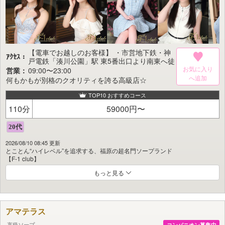
現実じゃなかなか叶えられない…。
でも、当店なら――
妄想のスイッチを合法的にONできる。
オリジナル制服風スタイルの可愛い女の子たちに囲まれた瞬間、
理性なんて保てるはずもなく、
心も身体もじわじわ熱くなる時間を味わえます。
【電車でお越しのお客様】 ・市営地下鉄・神
ｱｸｾｽ：
戸電鉄「湊川公園」駅 東5番出口より南東へ徒
さらに――
歩約5分 ・神戸高速・神戸電鉄「新開地」駅よ
お気に入り
営業：
09:00〜23:00
今までの常識をくつがえす“ニュースタイル学園ソープ”として、
り北東へ徒歩約5分 ・神戸高速「高速神戸」駅
何もかもが別格のクオリティを誇る高級店☆
刺激も甘さも、あなた好みに楽しめるのが魅力!
より北西へ徒歩約5分 ・JR「神戸」駅 北出口
より北西へ徒歩約12分
TOP10 おすすめコース
選べる衣装は
制服/体操服/ブルマ/スクール水着の全4種。
110分
59000円〜
制服のままイチャイチャしたり…
ブルマやスク水の“ライン”に煽られたり…
気分に合わせた遊び方ができます!
2026/08/10 08:45 更新
とことん“ハイレベル”を追求する、福原の超名門ソープランド
恋人気分で甘く過ごすもよし、
【F-1 club】
攻めて攻められて妄想全開で楽しむもよし――
気づけばムスコの限界、MAX…!!
もっと見る
高級店だからこそ、キャストのみならずスタッフに至るまで、
サービス・心遣い・マナー――そのすべてを徹底し、
これはまさに男なら誰もが狂喜する“校則”。
細部にまで妥協のないクオリティを追求しております。
福原唯一の『新感覚学園ソープ』
2号店、ついに開校です。
まさに“知る人ぞ知る”人気店として、
アマテラス
ハイステイタスでありながらも居心地の良さにこだわり、
安心のキャストレベル、そして空間までも最高級品質。
高級ソープ
コンパニオン募集中