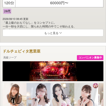
120分
60000円〜
2026/08/10 08:45 更新
「最上級のおもてなし」をコンセプトに。
一分一秒を大切にし、限られた時間の中でこそ味わえる、
質の高い贅沢なひとときをご堪能いただけるよう、
もっと見る
大切なお客様を真心を込めてエスコートいたします。
コンパニオンの採用基準は極めて厳格。
容姿の美しさはもちろん、
プロポーションやスタイル、女性としての内面の品格、
ドルチェビィタ恵里亜
そして“おもてなしの心”を備えていることを必須条件としています。
高級ソープ
コンパニオン募集中
さらに、数ある高級店の中でも、
男性スタッフの質やホスピタリティの徹底、
スタイリッシュでモダンな待合空間、
ゆとりある個室や広々とした浴室に至るまで、
すべての面において妥協のない最高水準を追求。
細部にまで行き届いた空間とサービスで、
他店にはない、ワンランク上の価値をご提供いたします。