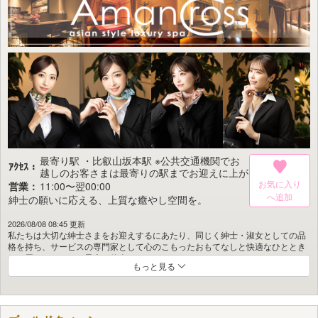
それこそが紳士にのみ許された最上の贅沢。
今宵、NEO皇帝別館がご用意する至福の世界へ。
貴方様のご来館を心よりお待ち申し上げております。
最寄り駅 ・比叡山坂本駅 ※公共交通機関でお
ｱｸｾｽ：
越しのお客さまは最寄りの駅までお迎えに上が
ります。 ご予約時にお電話でその旨お申し付
お気に入り
営業：
11:00〜翌00:00
け下さいませ。
紳士の願いに応える、上質な癒やし空間を。
2026/08/08 08:45 更新
私たちは大切な紳士さまをお迎えするにあたり、同じく紳士・淑女としての品
格を持ち、サービスの専門家として心のこもったおもてなしと快適なひととき
をお届けすることを最大の使命としています。
もっと見る
AMAN CROSSでお客さまが感じていただけるのは五感を満たす心地よさ、満
ち足りた幸福感、そして一人ひとりのご要望や願いに誠意をもって応える真心
のサービスです。
私たちは洗練された空間で心からくつろいでいただくため、最高水準のパーソ
ナルサービスと設備をご提供することをお約束します。