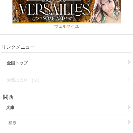
ヴェルサイユ
リンクメニュー
全国トップ
お気に入り (
0
)
関西
兵庫
福原