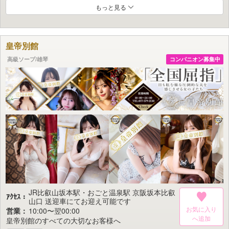
その大切なお客様のため、当店は全国から厳格な基準で選び抜いた最高級の淑
もっと見る
女・美女のみを在籍させております。
彼女たちはプロフェッショナルとしての誇りを胸に、誠心誠意のおもてなしと
心に残る出逢いで極上の幸福感をお届けいたします。
非日常の刺激と楽しさに満ちた世界をどうぞリアルにご体感ください。
皇帝別館
ここで過ごすひとときは日常から見ればきわめて贅沢かもしれません。
高級ソープ/雄琴
コンパニオン募集中
しかしゴールドクイーンはお客様に安らぎと潤いの時間をお約束し、信頼こそ
が一流店の証であると考えております。
雄琴随一の大人の社交場にて、選ばれし紳士と淑女が織りなす至福の出会いを
どうぞ心ゆくまでご堪能くださいませ。
JR比叡山坂本駅・おごと温泉駅 京阪坂本比叡
ｱｸｾｽ：
山口 送迎車にてお迎え可能です
お気に入り
営業：
10:00〜翌00:00
皇帝別館のすべての大切なお客様へ