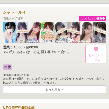
きれいな服をより美しく着こなせる。
シャトールイ
そんな女(ひと)に、時々は、出逢いたい…
高級ソープ/雄琴
コンパニオン募集中
そこはフォーナイン。
営業：
10:00〜翌00:00
その先にあるのは、心を潤す極上の出会い。
お気に入り
2026/08/08 08:45 更新
扉を開けた瞬間、そこには選び抜かれた美しき女神たちが静かに佇み、貴方を
包み込むような微笑みで迎えてくれます。
もっと見る
艶やかさと知性が同居するその姿。
洗練されたルックスの奥に潜む柔らかな色香は目が合った瞬間に時を止めるほ
どの力を秘めています。
高め合った美意識が織りなす美しさはまさに芸術品。
NEO皇帝別館雄琴