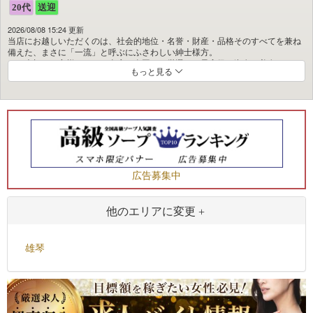
2026/08/08 15:24 更新
当店にお越しいただくのは、社会的地位・名誉・財産・品格そのすべてを兼ね
備えた、まさに「一流」と呼ぶにふさわしい紳士様方。
その大切なお客様のために当店は全国から厳選した最高級の淑女・美女のみを
もっと見る
迎え入れております。
在籍する淑女たちはプロフェッショナルな心構えで、誠心誠意のおもてなしと
ともに、
非日常を彩る極上のひとときをご提供いたします。
社会の喧騒を離れた贅沢な空間で日常では得られない刺激と安らぎを心ゆくま
でご堪能ください。
私たちが何より大切にするのはお客様から寄せられる「信頼」でございます。
広告募集中
雄琴随一の大人の社交場にて、選ばれし紳士と淑女が交わす至高の出会いをど
うぞ存分にお楽しみくださいませ。
他のエリアに変更
雄琴