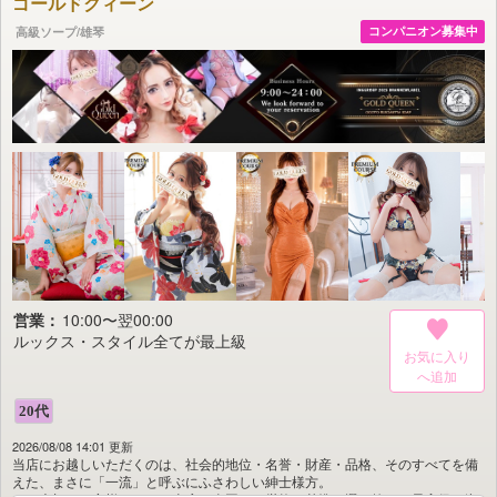
ゴールドクィーン
選ばれたお客さまに、真のホスピタリティと最上級のサービスを。
それが当店「AMAN CROSS」の誇りです。
高級ソープ/雄琴
コンパニオン募集中
営業：
10:00〜翌00:00
ルックス・スタイル全てが最上級
お気に入り
2026/08/08 14:01 更新
当店にお越しいただくのは、社会的地位・名誉・財産・品格、そのすべてを備
えた、まさに「一流」と呼ぶにふさわしい紳士様方。