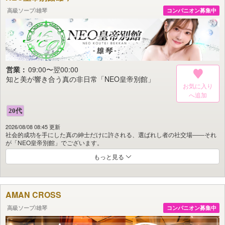
その存在が放つ気品と輝きにただ心を奪われることでしょう。
高級ソープ/雄琴
コンパニオン募集中
静寂に包まれた完全個室は心と身体をゆだねるにふさわしい特別な空間。
やわらかに灯る照明と上質な香りに彩られたインテリアが都会の雑踏を忘れさ
せ、心をほどいていきます。
ここで流れるのは、贅沢な静寂と濃密な時間。
ただ寄り添い、ただ傍にいるだけで、深く深く癒されていく。
甘くとろけるような余韻に――ぜひ身を委ねてください。
営業：
09:00〜翌00:00
知と美が響き合う真の非日常「NEO皇帝別館」
お気に入り
2026/08/08 08:45 更新
社会的成功を手にした真の紳士だけに許される、選ばれし者の社交場――それ
が「NEO皇帝別館」でございます。
もっと見る
当館は喧騒とは一線を画す、静謐にして華麗な非日常の空間。
ただ美しいだけでは満足しない紳士のために知性と美貌を兼ね備えた淑女のみ
を全国から厳選し、“本物”の舞台をご用意いたしました。
格式と艶、洗練と余裕。
AMAN CROSS
そして何より“選ばれる悦び”を存分にご堪能いただける時間がここにはござい
ます。
高級ソープ/雄琴
コンパニオン募集中
世俗を離れ、ひととき現実を忘れ、極上の女性と心を通わせる――