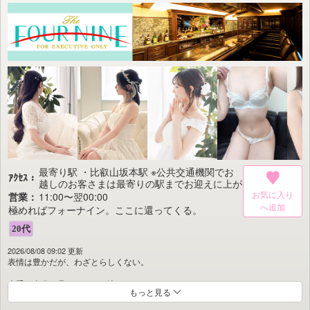
最寄り駅 ・比叡山坂本駅 ※公共交通機関でお
ｱｸｾｽ：
越しのお客さまは最寄りの駅までお迎えに上が
ります。 ご予約時にお電話でその旨お申し付
お気に入り
営業：
11:00〜翌00:00
け下さいませ。
極めればフォーナイン。ここに還ってくる。
2026/08/08 09:02 更新
表情は豊かだが、わざとらしくない。
上手に自分を見せるけど、決してうぬぼれない。
もっと見る
美味しいものをいかにも美味しそうに食べ、